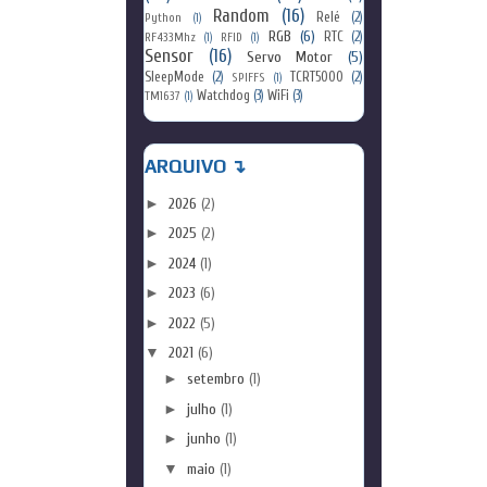
Random
(16)
Relé
(2)
Python
(1)
RGB
(6)
RTC
(2)
RF433Mhz
(1)
RFID
(1)
Sensor
(16)
Servo Motor
(5)
SleepMode
(2)
TCRT5000
(2)
SPIFFS
(1)
Watchdog
(3)
WiFi
(3)
TM1637
(1)
ARQUIVO ↴
►
2026
(2)
►
2025
(2)
►
2024
(1)
►
2023
(6)
►
2022
(5)
▼
2021
(6)
►
setembro
(1)
►
julho
(1)
►
junho
(1)
▼
maio
(1)