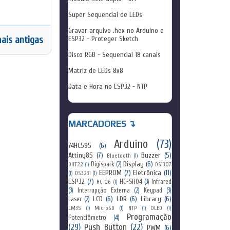
Super Sequencial de LEDs
Gravar arquivo .hex no Arduino e
ESP32 - Proteger Sketch
ais antigas
Disco RGB - Sequencial 18 canais
Matriz de LEDs 8x8
Data e Hora no ESP32 - NTP
MARCADORES ↴
Arduino
(73)
74HC595
(6)
Attiny85
(7)
Buzzer
(5)
Bluetooth
(1)
Display
(6)
Digispark
(2)
DHT22
(1)
DS1307
EEPROM
(7)
Eletrônica
(11)
(1)
DS3231
(1)
ESP32
(7)
HC-SR04
(3)
Infrared
HC-06
(1)
(3)
Interrupção Externa
(2)
Keypad
(3)
LCD
(6)
LDR
(6)
Library
(6)
Laser
(2)
LM35
(1)
MicroSD
(1)
NTP
(1)
OLED
(1)
Programação
Potenciômetro
(4)
(29)
Push Button
(22)
PWM
(6)