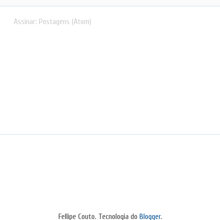
Assinar:
Postagens (Atom)
Fellipe Couto. Tecnologia do
Blogger
.