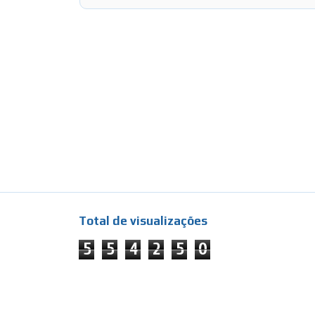
Total de visualizações
5
5
4
2
5
0