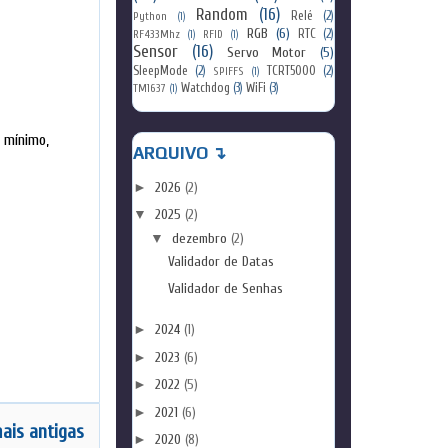
Random
(16)
Relé
(2)
Python
(1)
RGB
(6)
RTC
(2)
RF433Mhz
(1)
RFID
(1)
Sensor
(16)
Servo Motor
(5)
SleepMode
(2)
TCRT5000
(2)
SPIFFS
(1)
Watchdog
(3)
WiFi
(3)
TM1637
(1)
 mínimo,
ARQUIVO ↴
►
2026
(2)
▼
2025
(2)
▼
dezembro
(2)
Validador de Datas
Validador de Senhas
►
2024
(1)
►
2023
(6)
►
2022
(5)
►
2021
(6)
ais antigas
►
2020
(8)