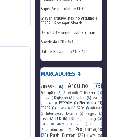
Super Sequencial de LEDs
Gravar arquivo .hex no Arduino e
ESP32 - Proteger Sketch
Disco RGB - Sequencial 18 canais
Matriz de LEDs 8x8
Data e Hora no ESP32 - NTP
MARCADORES ↴
Arduino
(73)
74HC595
(6)
Attiny85
(7)
Buzzer
(5)
Bluetooth
(1)
Display
(6)
Digispark
(2)
DHT22
(1)
DS1307
EEPROM
(7)
Eletrônica
(11)
(1)
DS3231
(1)
ESP32
(7)
HC-SR04
(3)
Infrared
HC-06
(1)
(3)
Interrupção Externa
(2)
Keypad
(3)
LCD
(6)
LDR
(6)
Library
(6)
Laser
(2)
LM35
(1)
MicroSD
(1)
NTP
(1)
OLED
(1)
Programação
Potenciômetro
(4)
(29)
Push Button
(22)
PWM
(6)