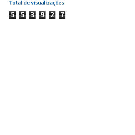
Total de visualizações
5
5
3
9
2
7