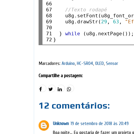
66

67

//Texto rodapé
68

    u8g.setFont(u8g_font_or
69

    u8g.drawStr(
29
, 
63
, 
"E
70

71

  } 
while
 (u8g.nextPage());
72
Marcadores:
Arduino
,
HC-SR04
,
OLED
,
Sensor
Compartilhe a postagem:
12 comentários:
Unknown
19 de setembro de 2018 às 20:49
Boa noite… Eu gostaria de fazer um projeto o