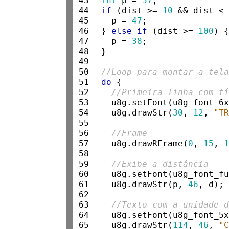
43

int
 p = 
57
;

44

if
 (dist >= 
10
 && dist <
45

    p = 
47
;

46

  } 
else
if
 (dist >= 
100
) {
47

    p = 
38
;

48

  }

49

50

//Loop para montar a tel
51

do
 {

52

//Primeira linha com t
53

    u8g.setFont(u8g_font_6x
54

    u8g.drawStr(
30
, 
12
, 
"T
55

56

//Frame
57

    u8g.drawRFrame(
0
, 
15
, 
58

59

//Exibe a distância
60

    u8g.setFont(u8g_font_fu
61

    u8g.drawStr(p, 
46
, d);

62

63

//Texto com a unidade 
64

    u8g.setFont(u8g_font_5x
65

    u8g.drawStr(
114
, 
46
, 
"