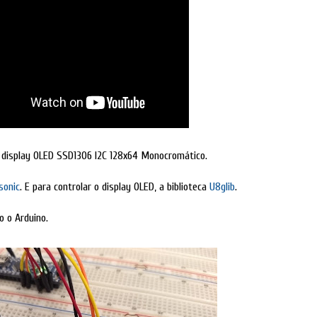
m display OLED SSD1306 I2C 128x64 Monocromático.
sonic
. E para controlar o display OLED, a biblioteca
U8glib
.
o o Arduino.