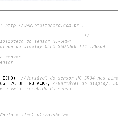
---------------------------------
 [ http://www.efeitonerd.com.br ]
---------------------------------*/
Biblioteca do sensor HC-SR04
ioteca do display OLED SSD1306 I2C 128x64
do sensor
sensor
, ECHO); 
//Variável do sensor HC-SR04 nos pin
U8G_I2C_OPT_NO_ACK); 
//Variável do display. S
om o valor recebido do sensor
/Envia o sinal ultrassônico