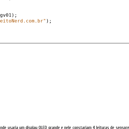
gv01);

feitoNerd.com.br"
);



nde usaria um display OLED grande e nele constariam 4 leituras de sensore