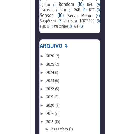
Random
(16)
Relé
(2)
Python
(1)
RGB
(6)
RTC
(2)
RF433Mhz
(1)
RFID
(1)
Sensor
(16)
Servo Motor
(5)
SleepMode
(2)
TCRT5000
(2)
SPIFFS
(1)
Watchdog
(3)
WiFi
(3)
TM1637
(1)
ARQUIVO ↴
►
2026
(2)
►
2025
(2)
►
2024
(1)
►
2023
(6)
►
2022
(5)
►
2021
(6)
►
2020
(8)
►
2019
(7)
▼
2018
(10)
►
dezembro
(3)