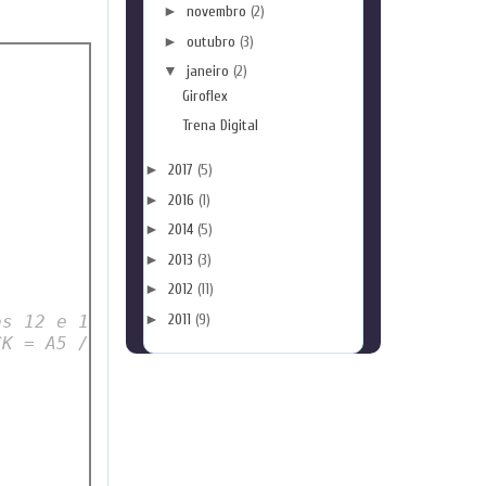
►
novembro
(2)
►
outubro
(3)
▼
janeiro
(2)
Giroflex
Trena Digital
►
2017
(5)
►
2016
(1)
►
2014
(5)
►
2013
(3)
►
2012
(11)
►
2011
(9)
os 12 e 13
CK = A5 / SDA = A4