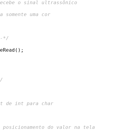
Recebe o sinal ultrassônico
ra somente uma cor
--*/
eRead();

*/
st de int para char
o posicionamento do valor na tela