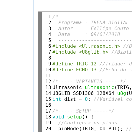
 1

/*------------------------
 2

  Programa : TRENA DIGITAL
 3

  Autor    : Fellipe Couto
 4

  Data     : 09/01/2018
 5

  ------------------------
 6

#include <Ultrasonic.h> 
//
 7

#include <U8glib.h> 
//Bibl
 8

 9

#define TRIG 12 
//Trigger 
10

#define ECHO 13 
//Echo do 
11

12

/*----- VARIÁVEIS -----*/
13

Ultrasonic 
ultrasonic
(TRIG
14

U8GLIB_SSD1306_128X64 
u8g
(
15

int
 dist = 
0
; 
//Variável c
16

17

/*----- SETUP -----*/
18

void
setup
() {

19

//Configura os pinos
20

  pinMode(TRIG, OUTPUT); 
/