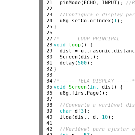
21

  pinMode(ECHO, INPUT); 
//
22

23

//Configura o display pa
24

  u8g.setColorIndex(
1
);

25

}

26

27

/*----- LOOP PRINCIPAL ---
28

void
loop
() {

29

  dist = ultrasonic.distanc
30

  Screen(dist);

31

  delay(
500
);

32

}

33

34

/*----- TELA DISPLAY -----
35

void
Screen
(
int
 dist) {

36

  u8g.firstPage();

37

38

//Converte a variável di
39

char
 d[
3
];

40

  itoa(dist, d, 
10
);

41

42

//Variável para ajustar 