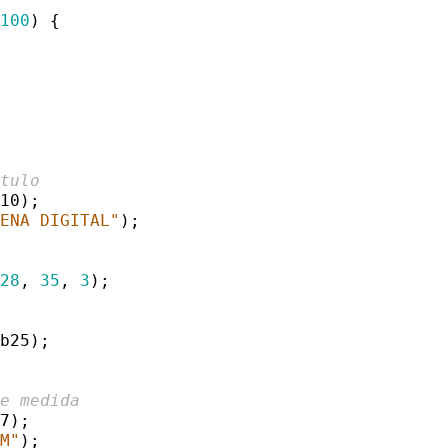
 
100
) {



a
ítulo
10);

RENA DIGITAL"
);

128
, 
35
, 
3
);

b25);

de medida
7);

CM"
);
