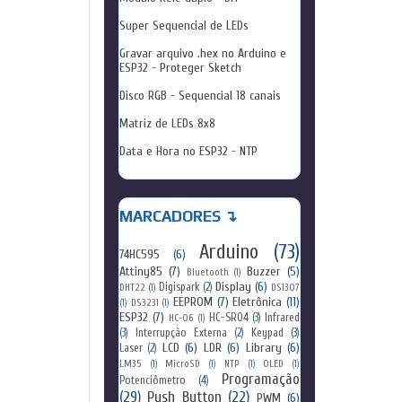
Super Sequencial de LEDs
Gravar arquivo .hex no Arduino e
ESP32 - Proteger Sketch
Disco RGB - Sequencial 18 canais
Matriz de LEDs 8x8
Data e Hora no ESP32 - NTP
MARCADORES ↴
Arduino
(73)
74HC595
(6)
Attiny85
(7)
Buzzer
(5)
Bluetooth
(1)
Display
(6)
Digispark
(2)
DHT22
(1)
DS1307
EEPROM
(7)
Eletrônica
(11)
(1)
DS3231
(1)
ESP32
(7)
HC-SR04
(3)
Infrared
HC-06
(1)
(3)
Interrupção Externa
(2)
Keypad
(3)
LCD
(6)
LDR
(6)
Library
(6)
Laser
(2)
LM35
(1)
MicroSD
(1)
NTP
(1)
OLED
(1)
Programação
Potenciômetro
(4)
(29)
Push Button
(22)
PWM
(6)