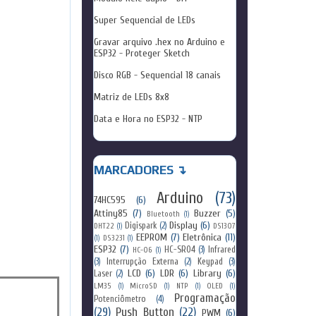
Super Sequencial de LEDs
Gravar arquivo .hex no Arduino e
ESP32 - Proteger Sketch
Disco RGB - Sequencial 18 canais
Matriz de LEDs 8x8
Data e Hora no ESP32 - NTP
MARCADORES ↴
Arduino
(73)
74HC595
(6)
Attiny85
(7)
Buzzer
(5)
Bluetooth
(1)
Display
(6)
Digispark
(2)
DHT22
(1)
DS1307
EEPROM
(7)
Eletrônica
(11)
(1)
DS3231
(1)
ESP32
(7)
HC-SR04
(3)
Infrared
HC-06
(1)
(3)
Interrupção Externa
(2)
Keypad
(3)
LCD
(6)
LDR
(6)
Library
(6)
Laser
(2)
LM35
(1)
MicroSD
(1)
NTP
(1)
OLED
(1)
Programação
Potenciômetro
(4)
(29)
Push Button
(22)
PWM
(6)