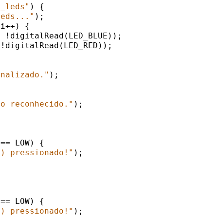
k_leds"
) {

leds..."
);

i++) {

 !digitalRead(LED_BLUE));

!digitalRead(LED_RED));

inalizado."
);

ão reconhecido."
);

== LOW) {

A) pressionado!"
);

== LOW) {

B) pressionado!"
);
