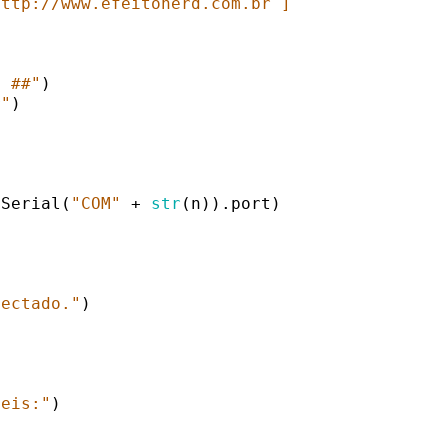
http://www.efeitonerd.com.br ]
O ##"
r"
)

.Serial(
"COM"
 + 
str
(n)).port)

nectado."
)

veis:"
)
