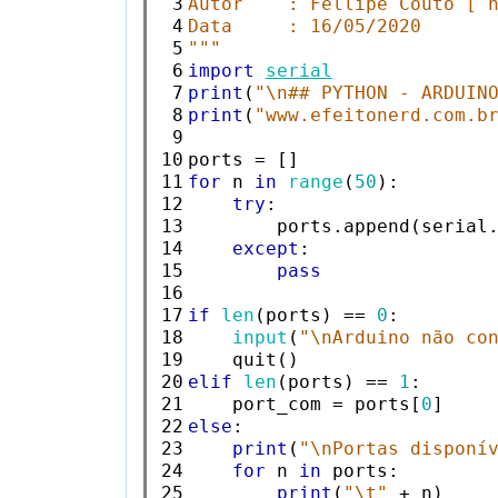
 3

Autor    : Fellipe Couto [ 
 4

Data     : 16/05/2020
 5

"""
 6

import
serial
 7

print
(
"\n## PYTHON - ARDUIN
 8

print
(
"www.efeitonerd.com.b
 9

10

11

for
 n 
in
range
(
50
):

12

try
:

13

        ports.append(serial
14

except
:

15

pass
16

17

if
len
(ports) == 
0
:

18

input
(
"\nArduino não co
19

20

elif
len
(ports) == 
1
:

21

    port_com = ports[
0
22

else
:

23

print
(
"\nPortas disponí
24

for
 n 
in
 ports:

25

print
(
"\t"
 + n)
