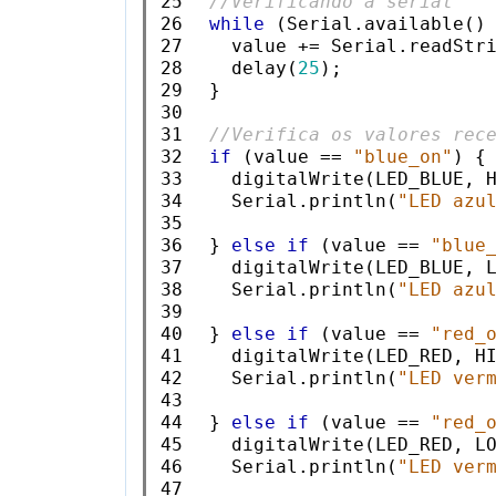
25

//Verificando a serial
26

while
 (Serial.available()
27

    value += Serial.readStri
28

    delay(
25
);

29

  }

30

31

//Verifica os valores rec
32

if
 (value == 
"blue_on"
) {

33

    digitalWrite(LED_BLUE, H
34

    Serial.println(
"LED azu
35

36

  } 
else
if
 (value == 
"blue
37

    digitalWrite(LED_BLUE, L
38

    Serial.println(
"LED azu
39

40

  } 
else
if
 (value == 
"red_
41

    digitalWrite(LED_RED, HI
42

    Serial.println(
"LED ver
43

44

  } 
else
if
 (value == 
"red_
45

    digitalWrite(LED_RED, LO
46

    Serial.println(
"LED ver
47
