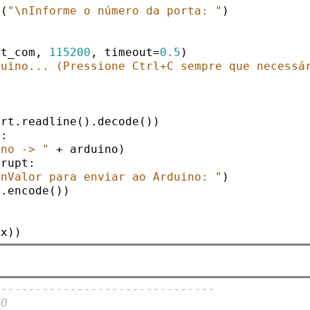
t
(
"\nInforme o número da porta: "
)

rt_com, 
115200
, timeout=
0.5
)

duino... (Pressione Ctrl+C sempre que necessá
rt.readline().decode())

"
:

ino -> "
 + arduino)

rupt:

\nValor para enviar ao Arduino: "
)

.encode())

--------------------------------
NO