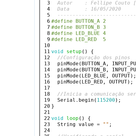
 3

  Autor    : Fellipe Couto 
 4

  Data     : 16/05/2020
 5

  -------------------------
 6

#define BUTTON_A 2
 7

#define BUTTON_B 3
 8

#define LED_BLUE 4
 9

#define LED_RED  5
10

11

void
setup
() {

12

//Configuração dos pinos
13

  pinMode(BUTTON_A, INPUT_PU
14

  pinMode(BUTTON_B, INPUT_PU
15

  pinMode(LED_BLUE, OUTPUT);
16

  pinMode(LED_RED, OUTPUT);

17

18

//Inicia a comunicação se
19

  Serial.begin(
115200
);

20

}

21

22

void
loop
() {

23

  String value = 
""
;

24
