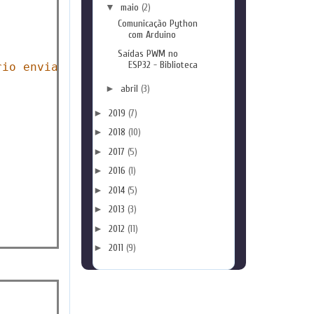
▼
maio
(2)
Comunicação Python
com Arduino
Saídas PWM no
ESP32 - Biblioteca
rio enviar um valor ao Arduino)\n"
)

►
abril
(3)
►
2019
(7)
►
2018
(10)
►
2017
(5)
►
2016
(1)
►
2014
(5)
►
2013
(3)
►
2012
(11)
►
2011
(9)