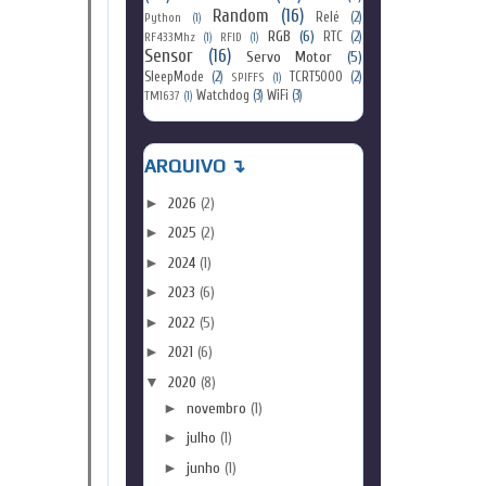
Random
(16)
Relé
(2)
Python
(1)
RGB
(6)
RTC
(2)
RF433Mhz
(1)
RFID
(1)
Sensor
(16)
Servo Motor
(5)
SleepMode
(2)
TCRT5000
(2)
SPIFFS
(1)
Watchdog
(3)
WiFi
(3)
TM1637
(1)
ARQUIVO ↴
►
2026
(2)
►
2025
(2)
►
2024
(1)
►
2023
(6)
►
2022
(5)
►
2021
(6)
▼
2020
(8)
►
novembro
(1)
►
julho
(1)
►
junho
(1)