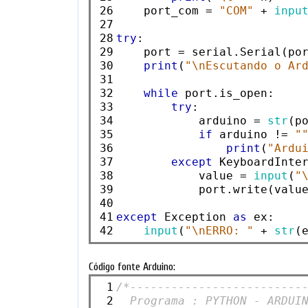
26

    port_com = 
"COM"
 + 
inpu
27

28

try
:

29

    port = serial.Serial(po
30

print
(
"\nEscutando o Ar
31

32

while
 port.is_open:

33

try
:

34

            arduino = 
str
(po
35

if
 arduino != 
"
36

print
(
"Ardu
37

except
 KeyboardInter
38

            value = 
input
(
"
39

            port.write(value
40

41

except
 Exception 
as
 ex:

42
input
(
"\nERRO: "
 + 
str
Código fonte Arduino:
 1

/*-------------------------
 2

  Programa : PYTHON - ARDUI