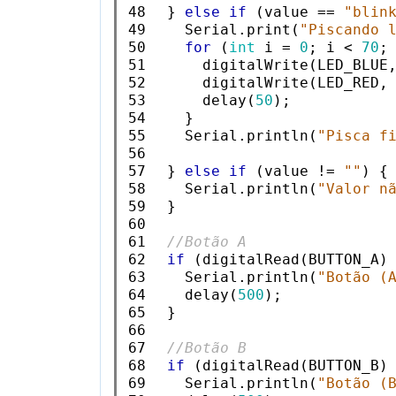
48

  } 
else
if
 (value == 
"blin
49

    Serial.print(
"Piscando 
50

for
 (
int
 i = 
0
; i < 
70
; 
51

      digitalWrite(LED_BLUE,
52

      digitalWrite(LED_RED, 
53

      delay(
50
);

54

    }

55

    Serial.println(
"Pisca f
56

57

  } 
else
if
 (value != 
""
) {

58

    Serial.println(
"Valor n
59

  }

60

61

//Botão A
62

if
 (digitalRead(BUTTON_A) 
63

    Serial.println(
"Botão (
64

    delay(
500
);

65

  }

66

67

//Botão B
68

if
 (digitalRead(BUTTON_B) 
69

    Serial.println(
"Botão (