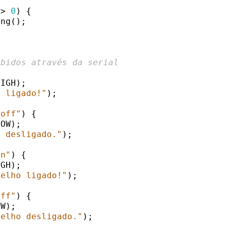
 > 
0
) {

ng();

ebidos através da serial
IGH);

l ligado!"
);

_off"
) {

OW);

l desligado."
);

on"
) {

GH);

melho ligado!"
);

off"
) {

W);

melho desligado."
);
