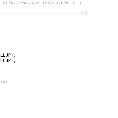
[ http://www.efeitonerd.com.br ]
--------------------------------*/
LLUP);

LLUP);



rial